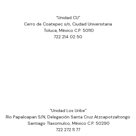
“Unidad CU”
Cerro de Coatepec s/n, Ciudad Universitaria
Toluca, México C.P. 50110
722 214 02 50
“Unidad Los Uribe”
Río Papaloapan S/N, Delegación Santa Cruz Atzcapotzaltongo
Santiago Tlaxomulco, México C.P. 50290
722 272 11 77